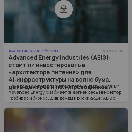
Аналитические обзоры
28.07.2026
Advanced Energy Industries (AEIS):
стоит ли инвестировать в
«архитектора питания» для
AI‑инфраструктуры на волне бума
дата‑центров и полупроводников?
Пока все покупают производителей чипов, компания
Advanced Energy снабжает энергией весь ИИ-сектор.
Разбираем бизнес, дивиденды и риски акций AEIS с
потенциалом +41%.
9
0
689