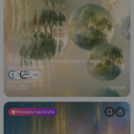
Топ БПИФ, когда снижение ставки
замедляется
+
2
24 июл. 2026
42
0
3085
Резидентам Клуба