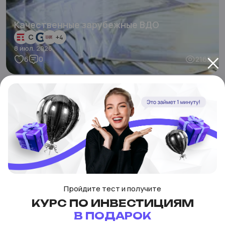
Качественные зарубежные ВДО
C
+
4
8 июл. 2026
6
0
2163
Пройдите тест и получите
КУРС ПО ИНВЕСТИЦИЯМ
В ПОДАРОК
Аналитические обзоры
07.07.2026