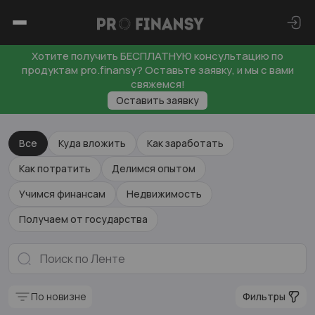
Хотите получить БЕСПЛАТНУЮ консультацию по
продуктам pro.finansy? Оставьте заявку, и мы с вами
свяжемся!
Оставить заявку
Все
Куда вложить
Как заработать
Как потратить
Делимся опытом
Учимся финансам
Недвижимость
Получаем от государства
По новизне
Фильтры