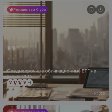
Резидентам Клуба
Среднесрочные облигационные ETF на
рынке США
+
1
30 июл. 2026
4
0
726