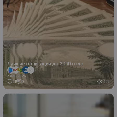
Лучшие облигации до 2030 года
+
1
6 авг. 2026
21
0
1158