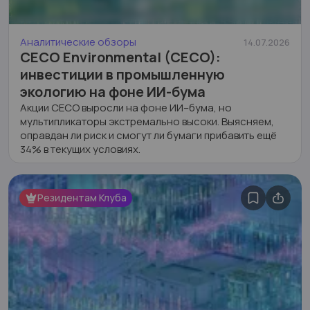
Аналитические обзоры
14.07.2026
CECO Environmental (CECO):
инвестиции в промышленную
экологию на фоне ИИ-бума
Акции CECO выросли на фоне ИИ–бума, но
мультипликаторы экстремально высоки. Выясняем,
оправдан ли риск и смогут ли бумаги прибавить ещё
34% в текущих условиях.
9
2
964
Резидентам Клуба