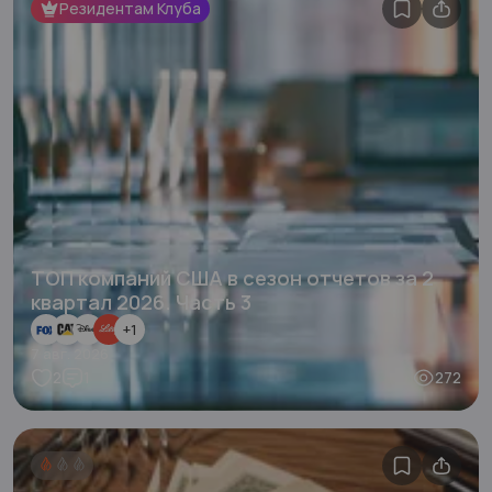
Резидентам Клуба
ТОП компаний США в сезон отчетов за 2
квартал 2026. Часть 3
+
1
7 авг. 2026
2
1
272