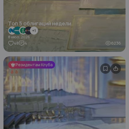
Топ 5 облигаций недели
+
1
8 июл. 2026
48
4
6236
Резидентам Клуба