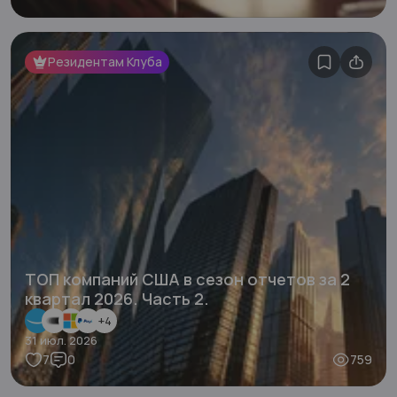
Резидентам Клуба
ТОП компаний США в сезон отчетов за 2
квартал 2026. Часть 2.
+
4
31 июл. 2026
7
0
759