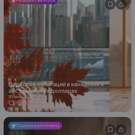
Резидентам Клуба
Подборка облигаций в канадских и
австралийских долларах
30 июл. 2026
7
0
837
Подписка pro.finansy