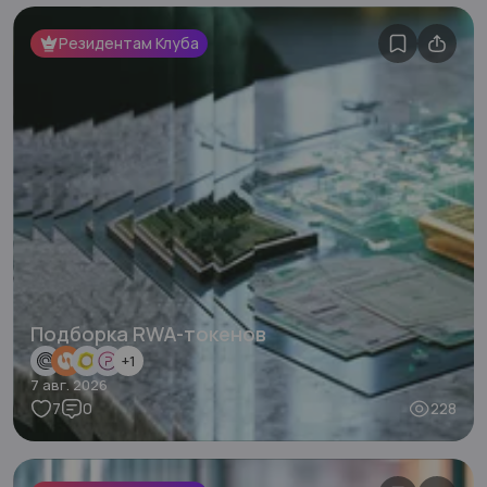
Резидентам Клуба
Подборка RWA-токенов
+
1
7 авг. 2026
7
0
228