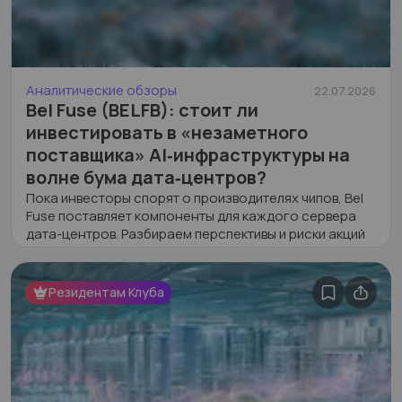
Аналитические обзоры
22.07.2026
Bel Fuse (BELFB): стоит ли
инвестировать в «незаметного
поставщика» AI‑инфраструктуры на
волне бума дата‑центров?
Пока инвесторы спорят о производителях чипов, Bel
Fuse поставляет компоненты для каждого сервера
дата-центров. Разбираем перспективы и риски акций
BELFB в новом посте!
9
1
936
Резидентам Клуба