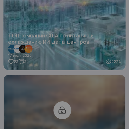
ТОП компаний США по питанию и
охлаждению ИИ-дата-центров
17 июл. 2026
23
3
2224