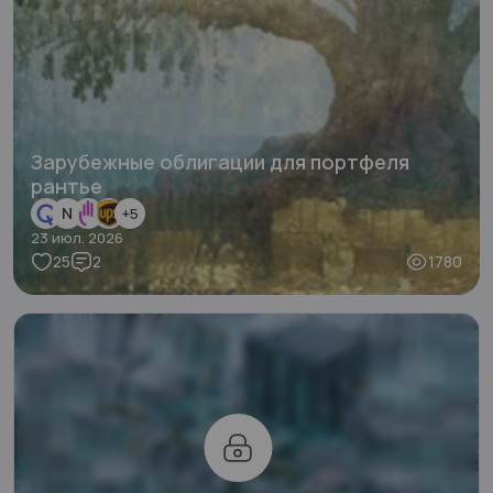
Зарубежные облигации для портфеля
рантье
N
+
5
23 июл. 2026
25
2
1780