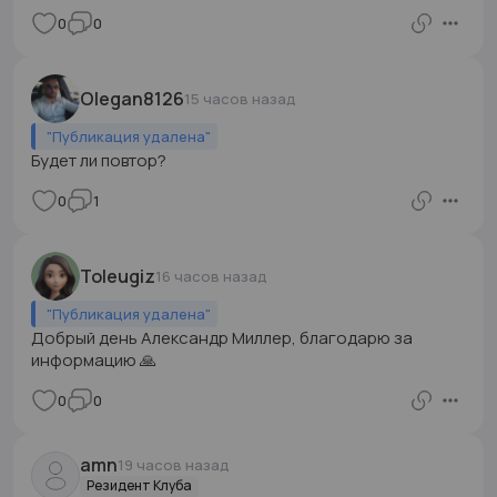
0
0
Olegan8126
15 часов назад
"
Публикация удалена
"
Будет ли повтор?
0
1
Toleugiz
16 часов назад
"
Публикация удалена
"
Добрый день Александр Миллер, благодарю за
информацию 🙏
0
0
amn
19 часов назад
Резидент Клуба