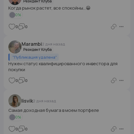
Резидент Клуба
Когда рынок растет, все спокойны...😀
0
%
0
0
Marambi
2 дня назад
Резидент Клуба
"
Публикация удалена
"
Нужен статус квалифицированного инвестора для
покупки
0
0
lisvik
2 дня назад
Самая доходная бумага в моем портфеле
0
%
0
0