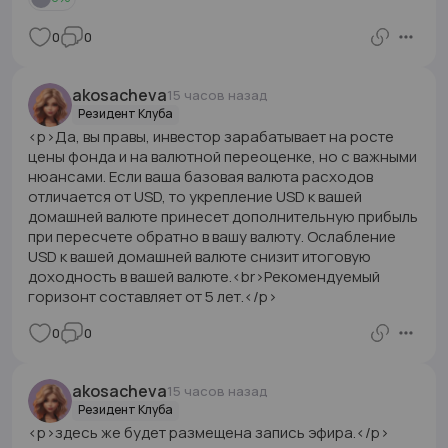
0
0
akosacheva
15 часов назад
Резидент Клуба
<p>Да, вы правы, инвестор зарабатывает на росте
цены фонда и на валютной переоценке, но с важными
нюансами. Если ваша базовая валюта расходов
отличается от USD, то укрепление USD к вашей
домашней валюте принесет дополнительную прибыль
при пересчете обратно в вашу валюту. Ослабление
USD к вашей домашней валюте снизит итоговую
доходность в вашей валюте.<br>Рекомендуемый
горизонт составляет от 5 лет.</p>
0
0
akosacheva
15 часов назад
Резидент Клуба
<p>здесь же будет размещена запись эфира.</p>