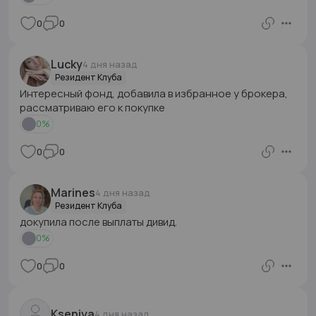
0
0
Lucky
4 дня назад
Резидент Клуба
Интересный фонд, добавила в избранное у брокера,
рассматриваю его к покупке
0
%
0
0
Маrines
4 дня назад
Резидент Клуба
докупила после выплаты дивид.
0
%
0
0
Kseniya
4 дня назад