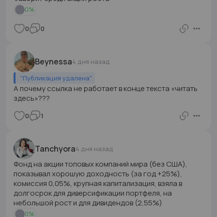
0
%
0
0
Beynessa
4 дня назад
"
Публикация удалена
"
А почему ссылка не работает в конце текста «читать
здесь»???
0
1
Tanchyora
4 дня назад
Фонд на акции топовых компаний мира (без США),
показывал хорошую доходность (за год +25%),
комиссия 0,05%, крупная капитализация, взяла в
долгосрок для диверсификации портфеля, на
небольшой рост и для дивидендов (2,55%)
0
%