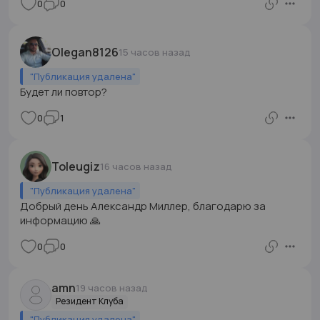
0
0
Olegan8126
15 часов назад
"
Публикация удалена
"
Будет ли повтор?
0
1
Toleugiz
16 часов назад
"
Публикация удалена
"
Добрый день Александр Миллер, благодарю за
информацию 🙏
0
0
amn
19 часов назад
Резидент Клуба
"
Публикация удалена
"