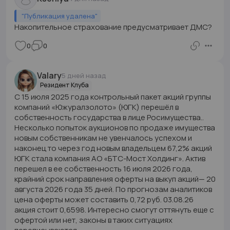
"
Публикация удалена
"
Накопительное страхование предусматривает ДМС?
0
0
Valary
5 дней назад
Резидент Клуба
С 15 июля 2025 года контрольный пакет акций группы
компаний «Южуралзолото» (ЮГК) перешёл в
собственность государства в лице Росимущества..
Несколько попыток аукционов по продаже имущества
новым собственникам не увенчалось успехом и
наконец то через год новым владельцем 67,2% акций
ЮГК стала компания АО «БТС-Мост Холдинг». Актив
перешел в ее собственность 16 июля 2026 года,
крайний срок направления оферты на выкуп акций— 20
августа 2026 года 35 дней. По прогнозам аналитиков
цена оферты может составить 0,72 руб. 03.08.26
акция стоит 0,6598. Интересно смогут оттянуть еще с
офертой или нет, законы в таких ситуациях