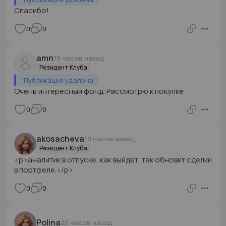
Спасибо!
0
0
amn
19 часов назад
Резидент Клуба
"
Публикация удалена
"
Очень интересный фонд. Рассмотрю к покупке
0
0
akosacheva
19 часов назад
Резидент Клуба
<p>аналитик в отпуске, как выйдет, так обновит сделки
в портфеле.</p>
0
0
Polina
20 часов назад