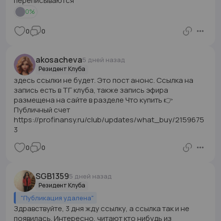
переписываются
0
%
0
0
akosacheva
5 дней назад
Резидент Клуба
здесь ссылки не будет. Это пост анонс. Ссылка на
запись есть в ТГ клуба, также запись эфира
размещена на сайте в разделе Что купить 👉
Публичный счет
https://profinansy.ru/club/updates/what_buy/2159675
3
0
0
SGB1359
5 дней назад
Резидент Клуба
"
Публикация удалена
"
Здравствуйте, 3 дня жду ссылку, а ссылка так и не
появилась. Интересно, читают кто нибудь из