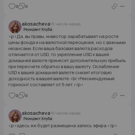
0
0
akosacheva
15 часов назад
Резидент Клуба
<p>Да, вы правы, инвестор зарабатывает на росте
цены фонда и на валютной переоценке, но с важными
нюансами. Если ваша базовая валюта расходов
отличается от USD, то укрепление USD к вашей
домашней валюте принесет дополнительную прибыль
при пересчете обратно в вашу валюту. Ослабление
USD к вашей домашней валюте снизит итоговую
доходность в вашей валюте.<br>Рекомендуемый
горизонт составляет от 5 лет.</p>
0
0
akosacheva
15 часов назад
Резидент Клуба
<p>здесь же будет размещена запись эфира.</p>