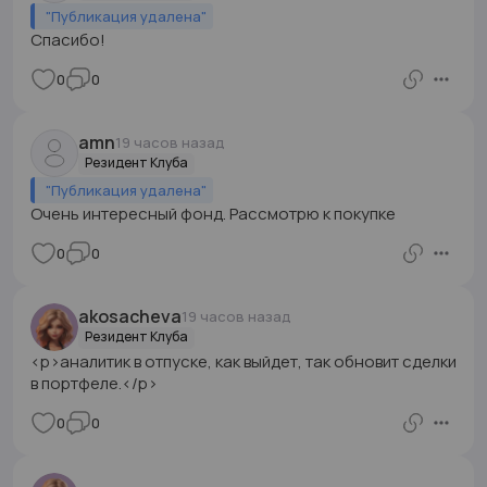
"
Публикация удалена
"
Спасибо!
0
0
amn
19 часов назад
Резидент Клуба
"
Публикация удалена
"
Очень интересный фонд. Рассмотрю к покупке
0
0
akosacheva
19 часов назад
Резидент Клуба
<p>аналитик в отпуске, как выйдет, так обновит сделки
в портфеле.</p>
0
0