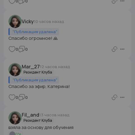
0
0
Vicky
10 часов назад
"
Публикация удалена
"
Спасибо огромное! 🙏
0
0
Mar_27
12 часов назад
Резидент Клуба
"
Публикация удалена
"
Спасибо за эфир, Катерина!
0
0
Fil_and
13 часов назад
Резидент Клуба
взяла за основу для обучения
0
%