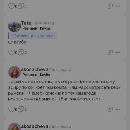
0
0
Tata
3 дня назад
Резидент Клуба
"
Публикация удалена
"
Спасибо
0
0
akosacheva
3 дня назад
Резидент Клуба
<p>вы можете оставлять вопросы к ежемесячному
эфиру по конкретным компаниям. Рассматривать весь
рынок РФ + американский по точкам входа
невозможно в рамках 1-1,5часов.&nbsp;</p>
0
0
akosacheva
3 дня назад