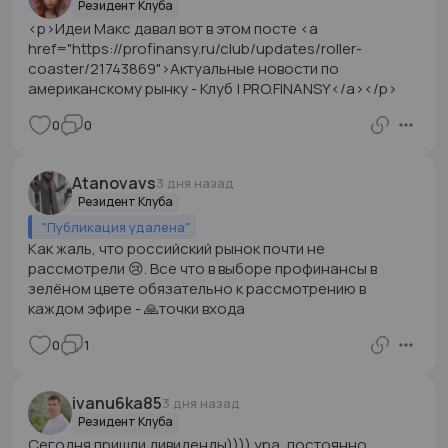
Резидент Клуба
<p>Идеи Макс давал вот в этом посте <a
href="https://profinansy.ru/club/updates/roller-
coaster/21743869">Актуальные новости по
американскому рынку - Клуб | PRO.FINANSY</a></p>
0
0
Atanovavs
3 дня назад
Резидент Клуба
"
Публикация удалена
"
Как жаль, что российский рынок почти не
рассмотрели 😢. Все что в выборе профинансы в
зелёном цвете обязательно к рассмотрению в
каждом эфире - 🙏точки входа
0
1
ivanu6ka85
3 дня назад
Резидент Клуба
Сегодня пришли дивиденды)))) ура, постоянно