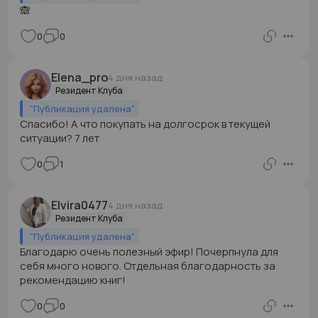
🙈
0
0
Elena_pro
4 дня назад
Резидент Клуба
"
Публикация удалена
"
Спасибо! А что покупать на долгосрок в текущей
ситуации? 7 лет
0
1
Elvira0477
4 дня назад
Резидент Клуба
"
Публикация удалена
"
Благодарю очень полезный эфир! Почерпнула для
себя много нового. Отдельная благодарность за
рекомендацию книг!
0
0