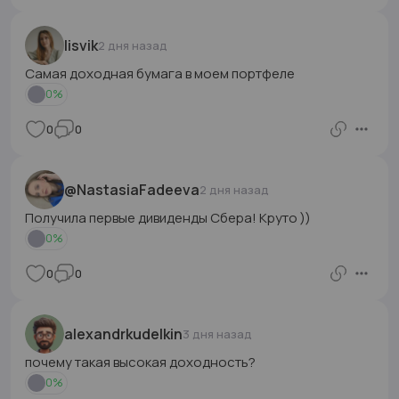
lisvik
2 дня назад
Самая доходная бумага в моем портфеле
0
%
0
0
@NastasiaFadeeva
2 дня назад
Получила первые дивиденды Сбера! Круто ))
0
%
0
0
alexandrkudelkin
3 дня назад
почему такая высокая доходность?
0
%