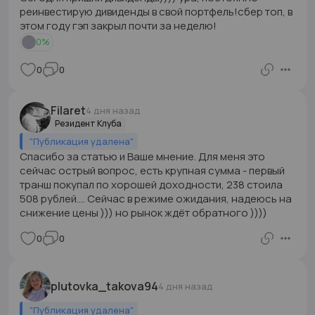
реинвестирую дивиденды в свой портфель!сбер топ, в
этом году гэп закрыл почти за неделю!
0
%
0
0
Filaret
4 дня назад
Резидент Клуба
"
Публикация удалена
"
Спасибо за статью и Ваше мнение. Для меня это
сейчас острый вопрос, есть крупная сумма - первый
транш покупал по хорошей доходности, 238 стоила
508 рублей.... Сейчас в режиме ожидания, надеюсь на
снижение цены ))) но рынок ждёт обратного ))))
0
0
plutovka_takova94
4 дня назад
"
Публикация удалена
"