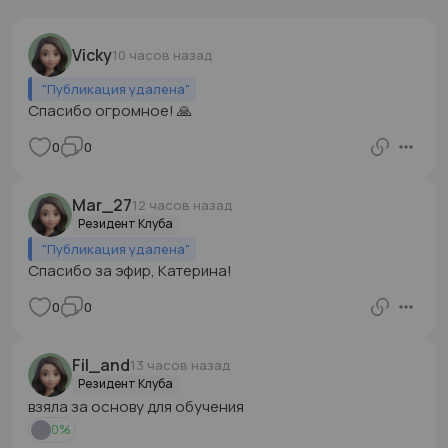
Vicky
10 часов назад
"
Публикация удалена
"
Спасибо огромное! 🙏
0
0
Mar_27
12 часов назад
Резидент Клуба
"
Публикация удалена
"
Спасибо за эфир, Катерина!
0
0
Fil_and
13 часов назад
Резидент Клуба
взяла за основу для обучения
0
%