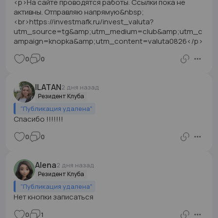
<p>На сайте проводятся работы. Ссылки пока не
активны. Отправляю напрямую&nbsp;
<br>https://investmafk.ru/invest_valuta?
utm_source=tg&amp;utm_medium=club&amp;utm_c
ampaign=knopka&amp;utm_content=valuta0826</p>
0
0
ILATAN
2 дня назад
Резидент Клуба
"
Публикация удалена
"
Спасибо !!!!!!!
0
0
Alena
2 дня назад
Резидент Клуба
"
Публикация удалена
"
Нет кнопки записаться
0
1