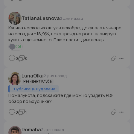
TatianaLesnova
2 дня назад
Купила несколько штук в декабре, докупала в январе,
на сегодня +18,9%, пока тренд на рост, планирую
купить еще немного. Плюс платит дивиденды.
0
%
0
0
LunaOlka
2 дня назад
Резидент Клуба
"
Публикация удалена
"
Пожалуйста, подскажите где можно увидеть PDF
обзор по Бруснике?...
0
1
Domaha
2 дня назад