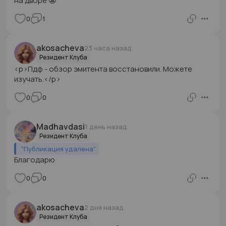
на дворе 😬
0
1
akosacheva
23 часа назад
Резидент Клуба
<p>Пдф - обзор эмитента восстановили. Можете
изучать.</p>
0
0
Madhavdasi
1 день назад
Резидент Клуба
"
Публикация удалена
"
Благодарю
0
0
akosacheva
2 дня назад
Резидент Клуба