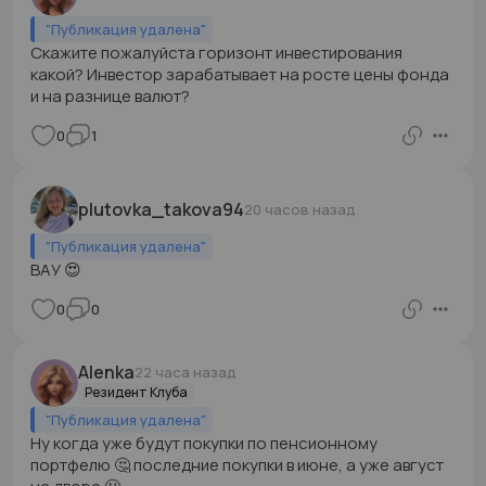
"
Публикация удалена
"
Скажите пожалуйста горизонт инвестирования
какой? Инвестор зарабатывает на росте цены фонда
и на разнице валют?
0
1
plutovka_takova94
20 часов назад
"
Публикация удалена
"
ВАУ 😍
0
0
Alenka
22 часа назад
Резидент Клуба
"
Публикация удалена
"
Ну когда уже будут покупки по пенсионному
портфелю 🤔 последние покупки в июне, а уже август