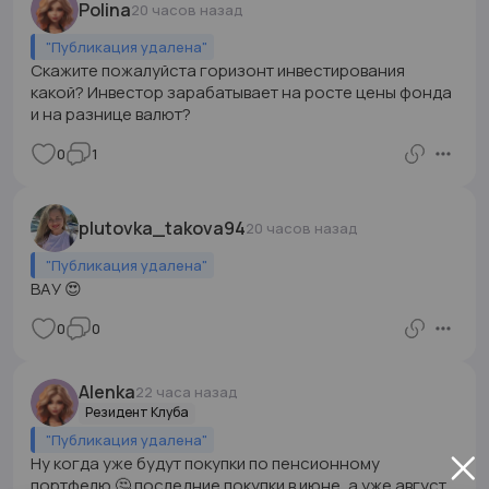
Polina
20 часов назад
"
Публикация удалена
"
Скажите пожалуйста горизонт инвестирования
какой? Инвестор зарабатывает на росте цены фонда
и на разнице валют?
0
1
plutovka_takova94
20 часов назад
"
Публикация удалена
"
ВАУ 😍
0
0
Alenka
22 часа назад
Резидент Клуба
"
Публикация удалена
"
Ну когда уже будут покупки по пенсионному
портфелю 🤔 последние покупки в июне, а уже август