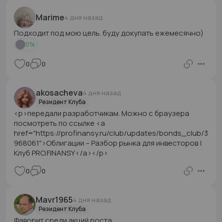
Marime
4 дня назад
Подходит под мою цель. буду докупать ежемесячно)
0
%
0
0
akosacheva
4 дня назад
Резидент Клуба
<p>передали разработчикам. Можно с браузера
посмотреть по ссылке <a
href="https://profinansy.ru/club/updates/bonds_club/3
968061">Облигации – Разбор рынка для инвесторов |
Клуб PRO.FINANSY</a></p>
0
0
Mavr1965
4 дня назад
Резидент Клуба
Фаворит среди акций роста