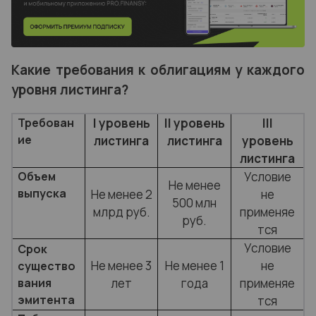
Какие требования к облигациям у каждого
уровня листинга?
Требован
I уровень
II уровень
III
ие
листинга
листинга
уровень
листинга
Объем
Условие
Не менее
выпуска
Не менее 2
не
500 млн
млрд руб.
применяе
руб.
тся
Условие
Срок
Не менее 3
Не менее 1
не
существо
вания
лет
года
применяе
эмитента
тся