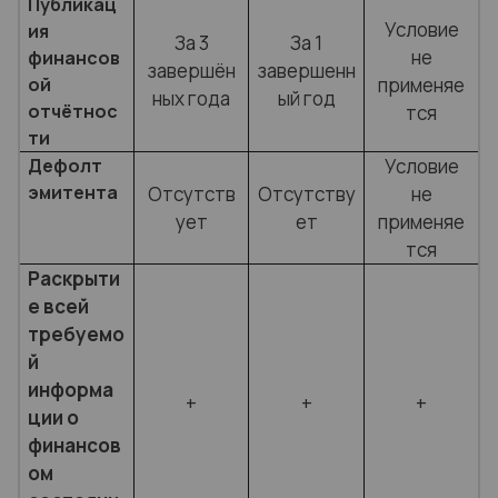
Публикац
Условие
ия
За 3
За 1
не
финансов
завершён
завершенн
ой
применяе
ных года
ый год
отчётнос
тся
ти
Дефолт
Условие
эмитента
Отсутств
Отсутству
не
ует
ет
применяе
тся
Раскрыти
е всей
требуемо
й
информа
+
+
+
ции о
финансов
ом