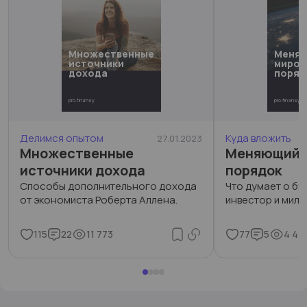
Множественные
Меня
источники
миров
дохода
поряд
pro.finansy
pro.finansy
Делимся опытом
Куда вложить
27.01.2023
Множественные
Меняющийс
источники дохода
порядок
Способы дополнительного дохода
Что думает о б
от экономиста Роберта Аллена.
инвестор и милл
115
22
11 773
77
5
4 44