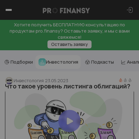
Хотите получить БЕСПЛАТНУЮ консультацию по
продуктам pro.finansy? Оставьте заявку, и мы с вами
свяжемся!
Оставить заявку
Подборки
Инвестология
Подкасты
Анал
Инвестология
23.05.2023
Что такое уровень листинга облигаций?