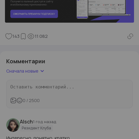
143
11 082
Комментарии
Сначала новые
0
/ 2500
Alsch
1 год назад
Резидент Клуба
Интересно ,понятно ,кратко