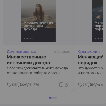
Множественные
Меня
источники
миров
дохода
поряд
pro.finansy
pro.finansy
Делимся опытом
Куда вложить
27.01.2023
Множественные
Меняющийс
источники дохода
порядок
Способы дополнительного дохода
Что думает о б
от экономиста Роберта Аллена.
инвестор и милл
115
22
11 779
77
5
4 45