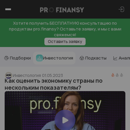
Хотите получить БЕСПЛАТНУЮ консультацию по
продуктам pro.finansy? Оставьте заявку, и мы с вами
свяжемся!
Оставить заявку
Подборки
Инвестология
Подкасты
Анал
Инвестология
01.05.2023
Как оценить экономику страны по
нескольким показателям?