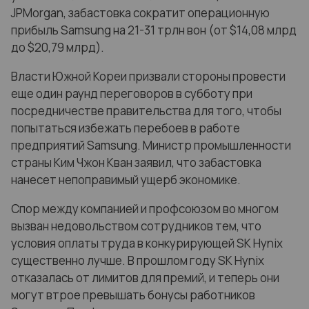
JPMorgan, забастовка сократит операционную
прибыль Samsung на 21-31 трлн вон (от $14,08 млрд
до $20,79 млрд).
Власти Южной Кореи призвали стороны провести
еще один раунд переговоров в субботу при
посредничестве правительства для того, чтобы
попытаться избежать перебоев в работе
предприятий Samsung. Министр промышленности
страны Ким Чжон Кван заявил, что забастовка
нанесет непоправимый ущерб экономике.
Спор между компанией и профсоюзом во многом
вызван недовольством сотрудников тем, что
условия оплаты труда в конкурирующей SK Hynix
существенно лучше. В прошлом году SK Hynix
отказалась от лимитов для премий, и теперь они
могут втрое превышать бонусы работников