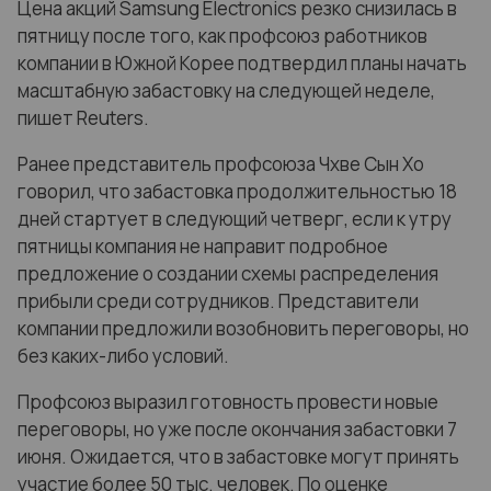
Цена акций Samsung Electronics резко снизилась в
пятницу после того, как профсоюз работников
компании в Южной Корее подтвердил планы начать
масштабную забастовку на следующей неделе,
пишет Reuters.
Ранее представитель профсоюза Чхве Сын Хо
говорил, что забастовка продолжительностью 18
дней стартует в следующий четверг, если к утру
пятницы компания не направит подробное
предложение о создании схемы распределения
прибыли среди сотрудников. Представители
компании предложили возобновить переговоры, но
без каких-либо условий.
Профсоюз выразил готовность провести новые
переговоры, но уже после окончания забастовки 7
июня. Ожидается, что в забастовке могут принять
участие более 50 тыс. человек. По оценке