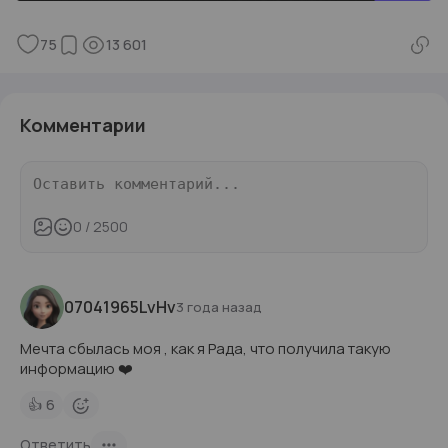
75
13 601
Комментарии
0
/ 2500
07041965LvHv
3 года назад
Мечта сбылась моя , как я Рада, что получила такую
информацию ❤️
👍
6
Ответить