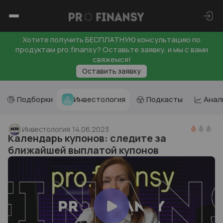
Хотите получить БЕСПЛАТНУЮ консультацию по
продуктам pro.finansy? Оставьте заявку, и мы с вами
свяжемся!
Оставить заявку
Подборки
Инвестология
Подкасты
Анал
Инвестология
14.06.2023
Календарь купонов: следите за
ближайшей выплатой купонов