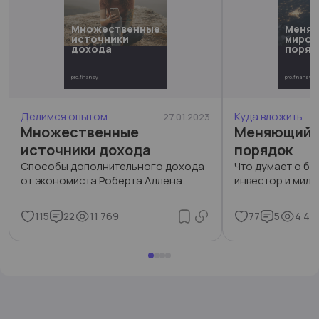
Множественные
Меня
источники
миров
дохода
поряд
pro.finansy
pro.finansy
Делимся опытом
Куда вложить
27.01.2023
Множественные
Меняющийс
источники дохода
порядок
Способы дополнительного дохода
Что думает о б
от экономиста Роберта Аллена.
инвестор и милл
115
22
11 769
77
5
4 44