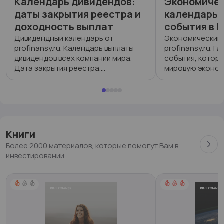
Календарь дивидендов:
Экономиче
даты закрытия реестра и
календарь:
доходность выплат
события в Р
Дивидендный календарь от
Экономический 
profinansy.ru. Календарь выплаты
profinansy.ru. Г
дивидендов всех компаний мира.
события, которы
Дата закрытия реестра.
мировую эконом
Дивидендная доходность.
52
3
8 448
29
0
2 88
Книги
Более 2000 материалов, которые помогут Вам в
инвестировании