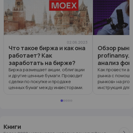
02.06.2023
Что такое биржа и как она
Обзор рынк
работает? Как
profinansy.
заработать на бирже?
анализ фон
Биржа размещает акции, облигации
Как провести а
и другие ценные бумаги. Проводит
рынка с помощь
сделки по покупке и продаже
рынков» на prof
ценных бумаг между инвесторами.
инструкция для 
фондовые индек
46
0
7 387
55
0
6 62
валют, металлы 
Инструменты ра
Книги