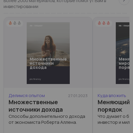
Более 2000 материалов, которые помогут Вам в
инвестировании
Множественные
Меня
источники
миров
дохода
поряд
pro.finansy
pro.finansy
Делимся опытом
Куда вложить
27.01.2023
Множественные
Меняющийс
источники дохода
порядок
Способы дополнительного дохода
Что думает о б
от экономиста Роберта Аллена.
инвестор и милл