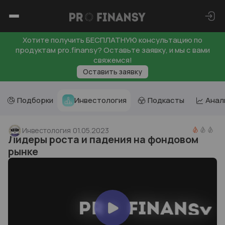
Хотите получить БЕСПЛАТНУЮ консультацию по
продуктам pro.finansy? Оставьте заявку, и мы с вами
свяжемся!
Оставить заявку
Подборки
Инвестология
Подкасты
Анал
Инвестология
01.05.2023
Лидеры роста и падения на фондовом
рынке