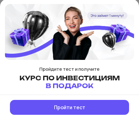
Пройдите тест и получите
КУРС ПО ИНВЕСТИЦИЯМ
В ПОДАРОК
СКАЧИВАЙТЕ
Пройти тест
ПРИЛОЖЕНИЯ
PRO.FINANSY
Вести бюджет, учиться или инвестировать в