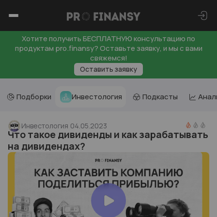
Хотите получить БЕСПЛАТНУЮ консультацию по
продуктам pro.finansy? Оставьте заявку, и мы с вами
свяжемся!
Оставить заявку
Подборки
Инвестология
Подкасты
Анал
Инвестология
04.05.2023
Что такое дивиденды и как зарабатывать
на дивидендах?