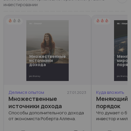
инвестировании
Множественные
Меня
источники
миров
дохода
поряд
pro.finansy
pro.finansy
Делимся опытом
Куда вложить
27.01.2023
Множественные
Меняющийс
источники дохода
порядок
Способы дополнительного дохода
Что думает о б
от экономиста Роберта Аллена.
инвестор и милл