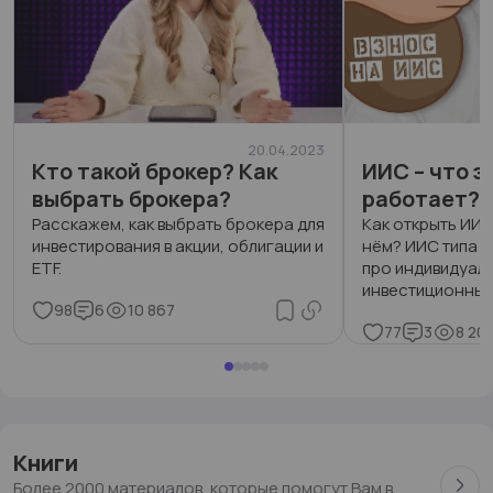
20.04.2023
Кто такой брокер? Как
ИИС – что эт
выбрать брокера?
работает?
Расскажем, как выбрать брокера для
Как открыть ИИС
инвестирования в акции, облигации и
нём? ИИС типа А 
ETF.
про индивидуал
инвестиционный
98
6
10 867
вычеты.
77
3
8 20
Книги
Более 2000 материалов, которые помогут Вам в