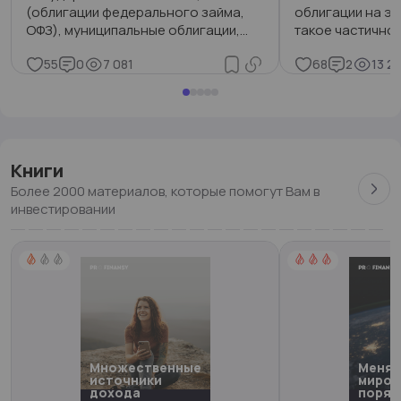
(облигации федерального займа,
облигации на эт
ОФЗ), муниципальные облигации,
такое частично
корпоративные облигации.
номинала облиг
55
0
7 081
68
2
13 2
Книги
Более 2000 материалов, которые помогут Вам в
инвестировании
Множественные
Меня
источники
миров
дохода
поряд