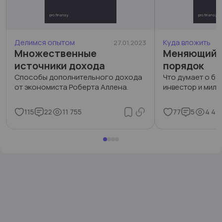
pro.finansy
pro.finansy
Делимся опытом
Куда вложить
27.01.2023
Множественные
Меняющийс
источники дохода
порядок
Способы дополнительного дохода
Что думает о б
от экономиста Роберта Аллена.
инвестор и милл
115
22
11 755
77
5
4 44