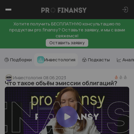
Хотите получить БЕСПЛАТНУЮ консультацию по
продуктам pro.finansy? Оставьте заявку, и мы с вами
свяжемся!
Оставить заявку
Подборки
Инвестология
Подкасты
Анал
Инвестология
08.06.2023
Что такое объём эмиссии облигаций?