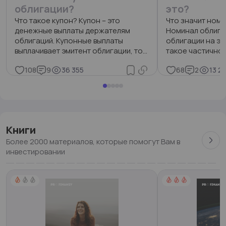
облигации?
это?
Что такое купон? Купон – это
Что значит ном
денежные выплаты держателям
Номинал облигац
облигаций. Купонные выплаты
облигации на эт
выплачивает эмитент облигации, тот,
такое частично
кто её выпустил.
номинала облиг
108
9
36 355
68
2
13 2
Книги
Более 2000 материалов, которые помогут Вам в
инвестировании