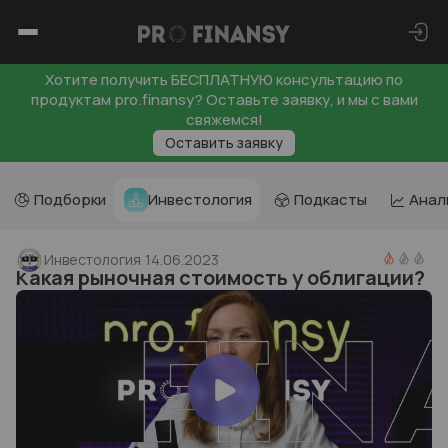
Хотите получить БЕСПЛАТНУЮ консультацию по
продуктам pro.finansy? Оставьте заявку, и мы с вами
свяжемся!
Оставить заявку
Подборки
Инвестология
Подкасты
Анал
Инвестология
14.06.2023
Какая рыночная стоимость у облигации?