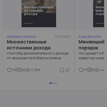
Множественные
Меня
источники
миров
дохода
поряд
pro.finansy
pro.finansy
Делимся опытом
Куда вложить
27.01.2023
Множественные
Меняющийс
источники дохода
порядок
Способы дополнительного дохода
Что думает о б
от экономиста Роберта Аллена.
инвестор и милл
115
22
11 769
77
5
4 44