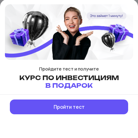
Пройдите тест и получите
КУРС ПО ИНВЕСТИЦИЯМ
В ПОДАРОК
СКАЧИВАЙТЕ
Пройти тест
ПРИЛОЖЕНИЯ
PRO.FINANSY
Вести бюджет, учиться или инвестировать в