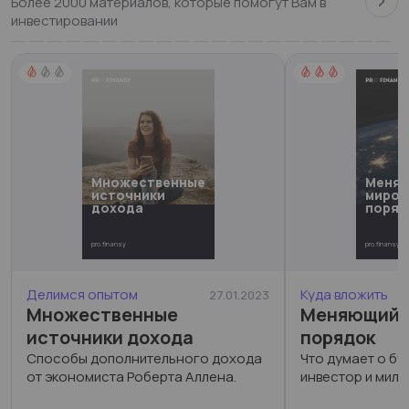
Более 2000 материалов, которые помогут Вам в
инвестировании
Множественные
Меня
источники
миров
дохода
поряд
pro.finansy
pro.finansy
Делимся опытом
Куда вложить
27.01.2023
Множественные
Меняющийс
источники дохода
порядок
Способы дополнительного дохода
Что думает о б
от экономиста Роберта Аллена.
инвестор и милл