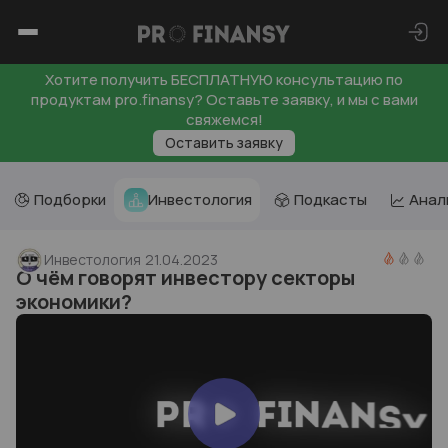
Хотите получить БЕСПЛАТНУЮ консультацию по
продуктам pro.finansy? Оставьте заявку, и мы с вами
свяжемся!
Оставить заявку
Подборки
Инвестология
Подкасты
Анал
Инвестология
21.04.2023
О чём говорят инвестору секторы
экономики?