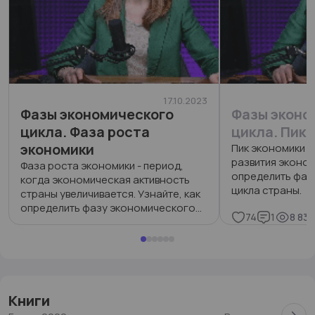
17.10.2023
Фазы экономического
Фазы эконо
цикла. Фаза роста
цикла. Пик 
экономики
Пик экономики -
развития эконом
Фаза роста экономики - период,
определить фаз
когда экономическая активность
цикла страны.
страны увеличивается. Узнайте, как
определить фазу экономического
74
1
8 831
цикла страны.
68
0
8 473
Книги