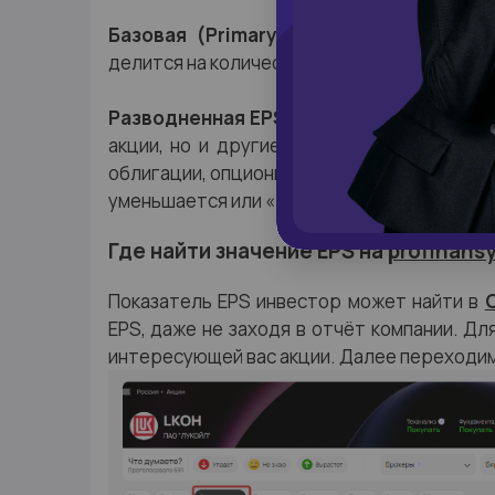
Базовая (Primary) EPS.
Для расчетов 
делится на количество обыкновенных акций
Разводненная EPS (Diluted EPS).
В расч
акции, но и другие ценные бумаги, кото
облигации, опционы. В этом случае количес
уменьшается или «разводняется».
Где найти значение EPS на
profinansy
Показатель EPS инвестор может найти в
EPS, даже не заходя в отчёт компании. Дл
интересующей вас акции. Далее переходи