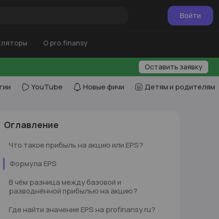
Войти
уляторы
О pro.finansy
Оставить заявку
гии
YouTube
Новые фичи
Детям и родителям
ru
ru
Оглавление
Что такое прибыль на акцию или EPS?
Формула EPS
В чём разница между базовой и
разводнённой прибылью на акцию?
Где найти значение EPS на profinansy.ru?