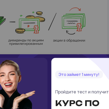
 000 рублей чистой прибыли, на дивиденды по
000 рублей, в обращении 1 000 000 обыкновенных
Это займет 1 минуту!
00=300 рублей.
Пройдите тест и получи
воднённой прибылью на акцию?
КУРС ПО
ая (Primary) и разводнённая (Diluted).