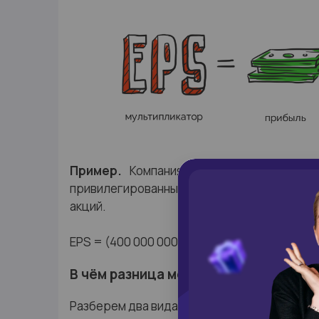
Пример.
Компания заработала 400 000
привилегированным акциям ушло 100 000 
акций.
EPS = (400 000 000 - 100 000 000) / 1 000 0
В чём разница между базовой и раз
Разберем два вида Earnings Per Share: базов