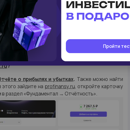
ИНВЕСТИ
берётся чистая прибыль из последнего отчёта и
В ПОДАРО
, находящихся в обращении.
ётах разводнённой EPS применяются не только сами
рые могут быть конвертированы в акции: например,
тво обыкновенных акций как бы увеличивается, а EPS
Пройти тес
.ru
?
Отчёте о прибылях и убытках
.
Также можно найти
я этого зайдите на
profinansy.ru
, откройте карточку
м в раздел «Фундаментал → Отчётность».