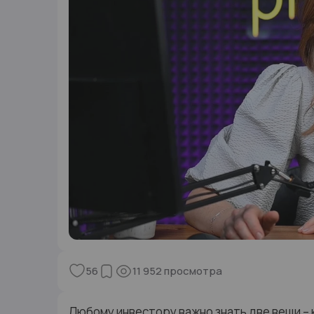
56
11 952
просмотра
Любому инвестору важно знать две вещи – 