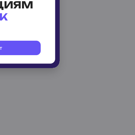
ЦИЯМ
К
т