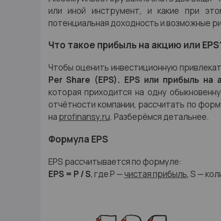
или иной инструмент, и какие при это
потенциальная доходность и возможные ри
Что такое прибыль на акцию или EPS
Чтобы оценить инвестиционную привлека
Per Share (EPS). EPS или прибыль на 
которая приходится на одну обыкновенну
отчётности компании, рассчитать по форму
на
profinansy.ru
. Разберёмся детальнее.
Формула EPS
EPS рассчитывается по формуле:
EPS = P / S
, где P —
чистая прибыль
, S — ко