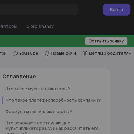
Войти
уляторы
О pro.finansy
Оставить заявку
гии
YouTube
Новые фичи
Детям и родителям
ru
ru
Оглавление
Что такое мультипликаторы?
Что такое платёжеспособность компании?
Формула мультипликатора L/A
Что означают составляющие
мультипликатора L/A и как рассчитать его
вручную?