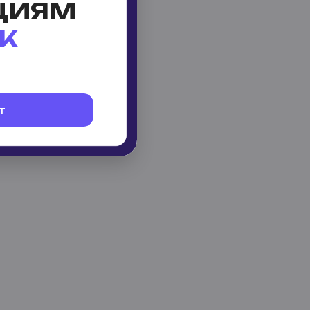
ЦИЯМ
К
т