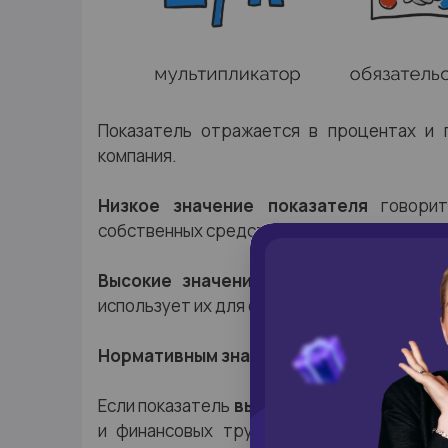
Показатель отражается в процентах и п
компания.
Низкое значение показателя
говорит
собственных средств.
Высокие значения
дают инвестору сигн
использует их для осуществления деятель
Нормативным значением
показателя счи
Если показатель
выше
, закредитованность
и финансовых трудностей, риск неплат