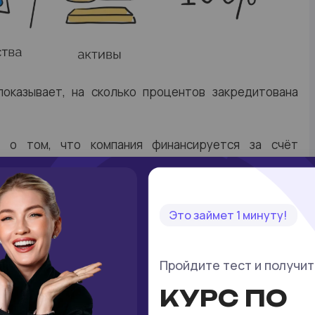
оказывает, на сколько процентов закредитована
 о том, что компания финансируется за счёт
ал, что компания активно занимает средства и
ности.
Это займет 1 минуту!
тают
50%.
Пройдите тест и получи
 достаточно высокая - в случае внешних потрясений
КУРС ПО
ёжеспособности компании растёт быстрее, чем у