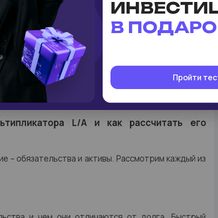
A.
ИНВЕСТИ
В ПОДАРО
ании
манёвренность.
ей в такой интерпретации L/A работает стабильно.
сокий L/A – норма. Например, для банковской,
начения L/A около 90% - абсолютная норма. Потому
Пройти тес
цифику бизнеса, а также конкретную ситуацию у
ьтипликатора L/A и как рассчитать его
е – обязательства и активы. Рассмотрим каждый из
льства и чем они отличаются от долга. Быстрый