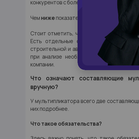
конкурентов с более низким показателем L/
Чем
ниже
показатель L/A, тем
выше
у комп
Стоит отметить, что не для всех отрасл
Есть отдельные отрасли, в которых вы
строительной и авиационной отраслей, з
при анализе необходимо учитывать спе
компании.
Что означают составляющие мул
вручную?
У мультипликатора всего две составляющи
них подробнее.
Что такое обязательства?
Здесь важно понять, что такое обязате