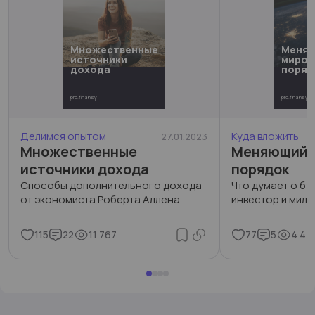
Множественные
Меня
источники
миров
дохода
поряд
pro.finansy
pro.finansy
Делимся опытом
Куда вложить
27.01.2023
Множественные
Меняющийс
источники дохода
порядок
Способы дополнительного дохода
Что думает о б
от экономиста Роберта Аллена.
инвестор и милл
115
22
11 767
77
5
4 44