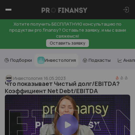
Хотите получить БЕСПЛАТНУЮ консультацию по
продуктам pro.finansy? Оставьте заявку, и мы с вами
свяжемся!
Оставить заявку
Подборки
Инвестология
Подкасты
Анал
Инвестология
16.05.2023
Что показывает Чистый долг/EBITDA?
Коэффициент Net Debt/EBITDA